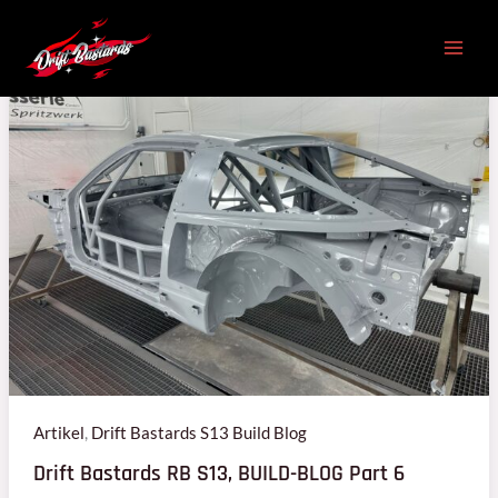
Zum
Inhalt
Drift
springen
Bastards
RB
S13,
BUILD-
BLOG
Part
6
Artikel
,
Drift Bastards S13 Build Blog
Drift Bastards RB S13, BUILD-BLOG Part 6