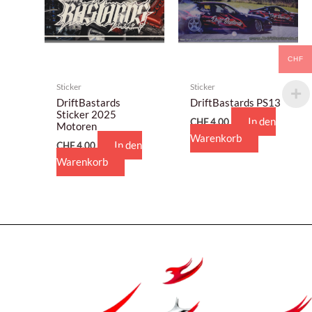
CHF
Sticker
Sticker
DriftBastards
DriftBastards PS13
Sticker 2025
In den
CHF
4,00
Motoren
Warenkorb
In den
CHF
4,00
Warenkorb