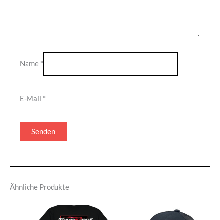
Name
*
E-Mail
*
Ähnliche Produkte
Dieses